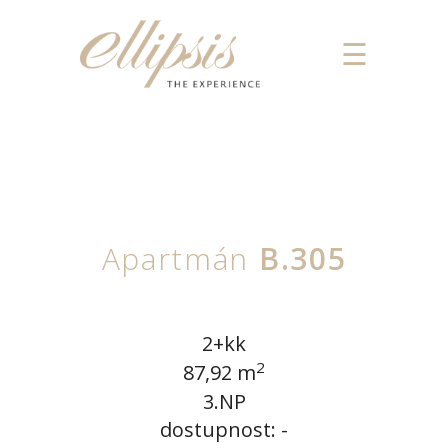
Apartmán
B.305
2+kk
2
87,92 m
3.NP
dostupnost: -