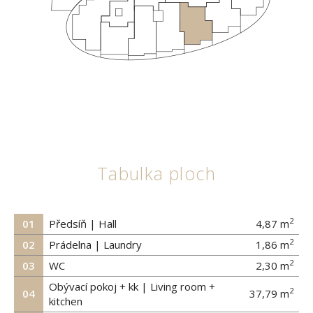
Tabulka ploch
2
01
Předsíň | Hall
4,87
m
2
02
Prádelna | Laundry
1,86
m
2
03
WC
2,30
m
Obývací pokoj + kk | Living room +
2
04
37,79
m
kitchen