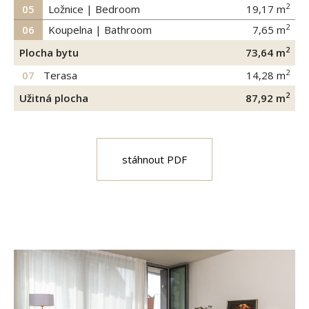
2
05
Ložnice | Bedroom
19,17
m
2
06
Koupelna | Bathroom
7,65
m
2
Plocha bytu
73,64
m
2
07
Terasa
14,28
m
2
Užitná plocha
87,92
m
stáhnout PDF