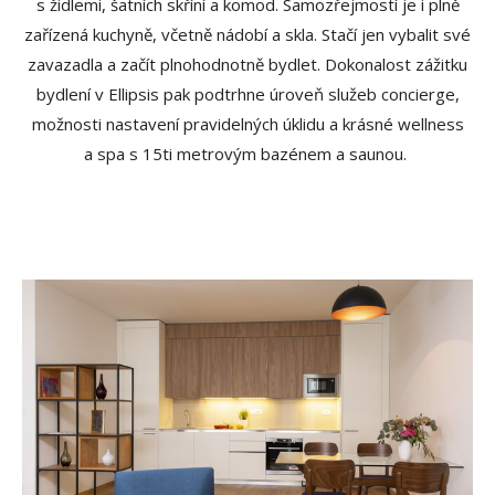
s židlemi, šatních skříní a komod. Samozřejmostí je i plně
zařízená kuchyně, včetně nádobí a skla. Stačí jen vybalit své
zavazadla a začít plnohodnotně bydlet. Dokonalost zážitku
bydlení v Ellipsis pak podtrhne úroveň služeb concierge,
možnosti nastavení pravidelných úklidu a krásné wellness
a spa s 15ti metrovým bazénem a saunou.