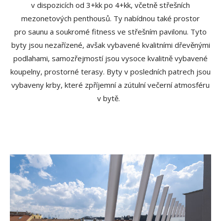
v dispozicích od 3+kk po 4+kk, včetně střešních
mezonetových penthousů. Ty nabídnou také prostor
pro saunu a soukromé fitness ve střešním pavilonu. Tyto
byty jsou nezařízené, avšak vybavené kvalitními dřevěnými
podlahami, samozřejmostí jsou vysoce kvalitně vybavené
koupelny, prostorné terasy. Byty v posledních patrech jsou
vybaveny krby, které zpříjemní a zútulní večerní atmosféru
v bytě.