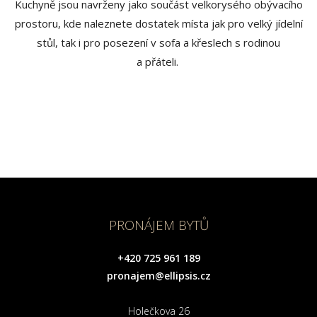
Kuchyně jsou navrženy jako součást velkorysého obývacího
prostoru, kde naleznete dostatek místa jak pro velký jídelní
stůl, tak i pro posezení v sofa a křeslech s rodinou
a přáteli.
PRONÁJEM BYTŮ
+420 725 961 189
pronajem@ellipsis.cz
Holečkova 26