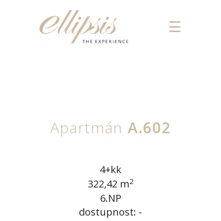
Apartmán
A.602
4+kk
2
322,42 m
6.NP
dostupnost: -