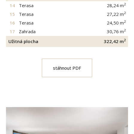
2
14
Terasa
28,24
m
2
15
Terasa
27,22
m
2
16
Terasa
24,50
m
2
17
Zahrada
30,76
m
2
Užitná plocha
322,42
m
stáhnout PDF