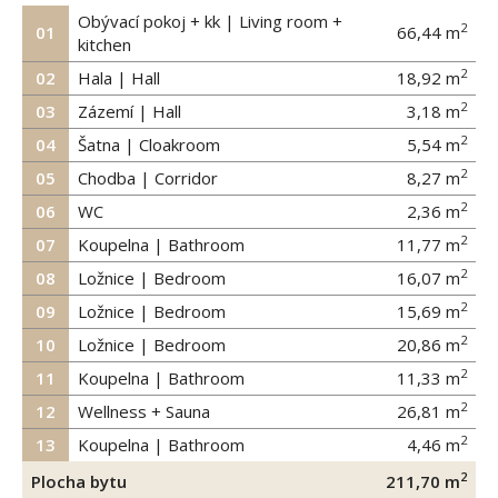
Obývací pokoj + kk | Living room +
2
01
66,44
m
kitchen
2
02
Hala | Hall
18,92
m
2
03
Zázemí | Hall
3,18
m
2
04
Šatna | Cloakroom
5,54
m
2
05
Chodba | Corridor
8,27
m
2
06
WC
2,36
m
2
07
Koupelna | Bathroom
11,77
m
2
08
Ložnice | Bedroom
16,07
m
2
09
Ložnice | Bedroom
15,69
m
2
10
Ložnice | Bedroom
20,86
m
2
11
Koupelna | Bathroom
11,33
m
2
12
Wellness + Sauna
26,81
m
2
13
Koupelna | Bathroom
4,46
m
2
Plocha bytu
211,70
m